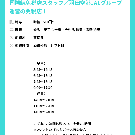
国際線免税店スタッフ／羽田空港JALグループ
運営の免税店！
給与
時給 1500円～
職種
食品・菓子 お土産・免税品 携帯・家電 通訳
勤務地
東京都
勤務時間
勤務形態：シフト制
（早番）
5:45～14:15
6:45～15:15
7:45～16:15
9:00～17:30
（遅番）
13:15～21:45
14:15～22:45
15:15～23:45
いずれも1時間休憩あり、実働7.5時間
※2シフトいずれもご対応可能な方