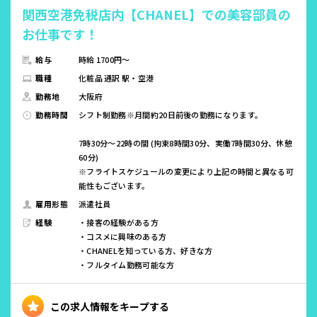
関西空港免税店内【CHANEL】での美容部員の
お仕事です！
給与
時給 1700円～
職種
化粧品 通訳 駅・空港
勤務地
大阪府
勤務時間
シフト制勤務※月間約20日前後の勤務になります。
7時30分～22時の間 (拘束8時間30分、実働7時間30分、休憩
60分)
※フライトスケジュールの変更により上記の時間と異なる可
能性もございます。
雇用形態
派遣社員
経験
・接客の経験がある方
・コスメに興味のある方
・CHANELを知っている方、好きな方
・フルタイム勤務可能な方