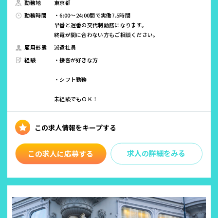
勤務地
東京都
勤務時間
・6:00～24:00間で実働7.5時間
早番と遅番の交代制勤務になります。
終電が間に合わない方もご相談ください。
雇用形態
派遣社員
経験
・接客が好きな方
・シフト勤務
未経験でもＯＫ！
求人の詳細をみる