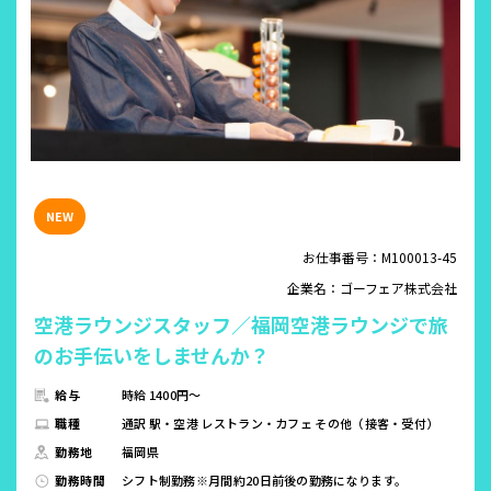
お仕事番号：M100013-45
企業名：ゴーフェア株式会社
空港ラウンジスタッフ／福岡空港ラウンジで旅
のお手伝いをしませんか？
給与
時給 1400円～
職種
通訳 駅・空港 レストラン・カフェ その他（接客・受付）
勤務地
福岡県
勤務時間
シフト制勤務※月間約20日前後の勤務になります。