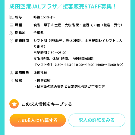
成田空港JALプラザ／接客販売STAFF募集！
給与
時給 1500円～
職種
食品・菓子 お土産・免税品 駅・空港 その他（接客・受付）
勤務地
千葉県
勤務時間
シフト制（週5勤務、週休2日制、土日祝問わずシフトに入
ります）
営業時間 7:30～23:00
実働8時間、休憩1時間、拘束時間9時間
【シフト例】 7:30～16:30 10:00～19:00 14:00～23:00 など
雇用形態
派遣社員
経験
・接客経験
・日本語の読み書きと日常的な会話が可能な方
求人の詳細をみる