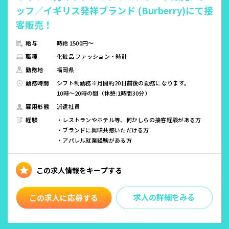
ッフ／イギリス発祥ブランド (Burberry)にて接
客販売！
給与
時給 1500円～
職種
化粧品 ファッション・時計
勤務地
福岡県
勤務時間
シフト制勤務※月間約20日前後の勤務になります。
10時～20時の間（休憩:1時間30分）
雇用形態
派遣社員
経験
・レストランやホテル等、何かしらの接客経験がある方
・ブランドに興味共感いただける方
・アパレル就業経験がある方
求人の詳細をみる