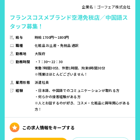
企業名：ゴーフェア株式会社
フランスコスメブランド空港免税店／中国語ス
タッフ募集！
給与
時給 1700円～1800円
職種
化粧品 お土産・免税品 通訳
勤務地
大阪府
勤務時間
・7：30～22：30
実働7時間30分、休憩1時間、拘束8時間30分
※残業はほとんどございません！
雇用形態
派遣社員
経験
・日本語、中国語でのコミュニケーションが取れる方
・何らかの接客経験がある方
※人とお話するのが好き、コスメ・化粧品に興味関心がある
方！