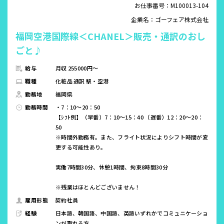
お仕事番号：M100013-104
企業名：ゴーフェア株式会社
福岡空港国際線＜CHANEL＞販売・通訳のおし
ごと♪
給与
月収 255000円～
職種
化粧品 通訳 駅・空港
勤務地
福岡県
勤務時間
・7：10～20：50
【ｼﾌﾄ例】（早番）7：10～15：40 （遅番）12：20～20：
50
※時間外勤務有。また、フライト状況によりシフト時間が変
更する可能性あり。
実働7時間30分、休憩1時間、拘束8時間30分
※残業はほとんどございません！
雇用形態
契約社員
経験
日本語、韓国語、中国語、英語いずれかでコミュニケーショ
ンが取れる方