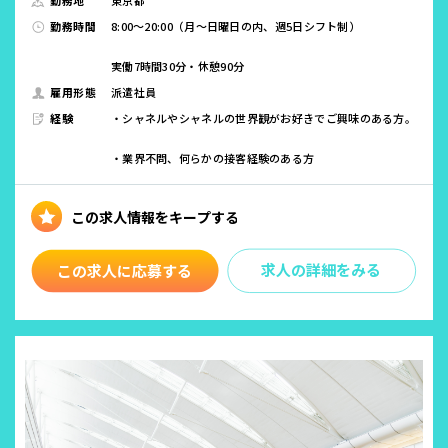
勤務地
東京都
勤務時間
8:00～20:00（月～日曜日の内、週5日シフト制）
実働7時間30分・休憩90分
雇用形態
派遣社員
経験
・シャネルやシャネルの世界観がお好きでご興味のある方。
・業界不問、何らかの接客経験のある方
求人の詳細をみる