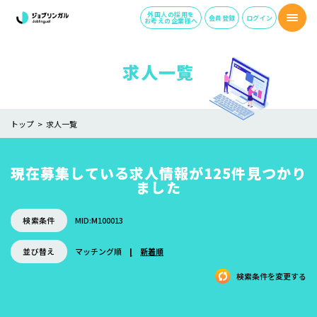
外国人の採用を
会員登録
ログイン
お考えの企業様へ
求人一覧
トップ
求人一覧
現在募集している求人情報が125件見つかり
ました
検索条件
MID:M100013
並び替え
マッチング順
新着順
検索条件を変更する