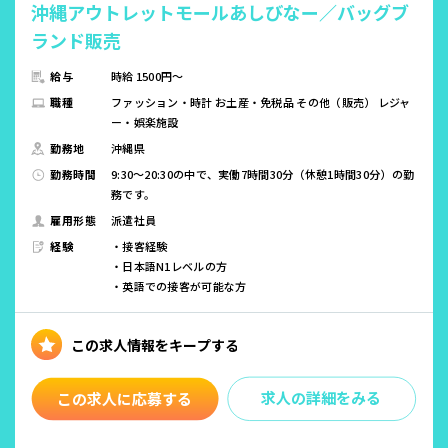
沖縄アウトレットモールあしびなー／バッグブ
ランド販売
給与
時給 1500円～
職種
ファッション・時計 お土産・免税品 その他（販売） レジャ
ー・娯楽施設
勤務地
沖縄県
勤務時間
9:30～20:30の中で、実働7時間30分（休憩1時間30分）の勤
務です。
雇用形態
派遣社員
経験
・接客経験
・日本語N1レベルの方
・英語での接客が可能な方
求人の詳細をみる