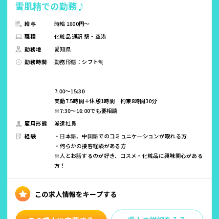
雪肌精での勤務♪
給与
時給 1600円～
職種
化粧品 通訳 駅・空港
勤務地
愛知県
勤務時間
勤務形態：シフト制
7:00〜15:30
実動7.5時間＋休憩1時間 拘束8時間30分
※7:30～16:00でも要相談
雇用形態
派遣社員
経験
・日本語、中国語でのコミュニケーションが取れる方
・何らかの接客経験がある方
※人とお話するのが好き、コスメ・化粧品に興味関心がある
方！