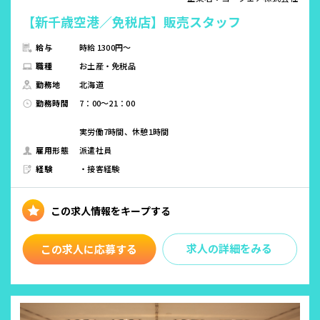
【新千歳空港／免税店】販売スタッフ
給与
時給 1300円～
職種
お土産・免税品
勤務地
北海道
勤務時間
7：00～21：00
実労働7時間、休憩1時間
雇用形態
派遣社員
経験
・接客経験
求人の詳細をみる