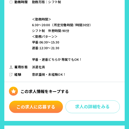
勤務時間
勤務形態：シフト制
＜勤務時間＞
6:30～20:00 （所定労働時間:7時間30分）
シフト制 休憩時間:90分
＜勤務パターン＞
早番:06:30～15:30
遅番:12:30～21:30
早番・遅番どちらか専属でもOK！
雇用形態
派遣社員
経験
意欲重視・未経験OK！
求人の詳細をみる