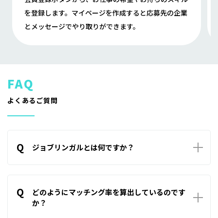
を登録します。マイページを作成すると応募先の企業
とメッセージでやり取りができます。
よくあるご質問
Q
ジョブリンガルとは何ですか？
A
ジョブリンガルは企業と求職者を結ぶ新たなマッチングサー
ビスです。企業が求める求職者と、求職者が求める企業、双方
Q
の希望条件を基にマッチング率を算出することでご自身に合
どのようにマッチング率を算出しているのです
った相手を見つけることをサポートします。
か？