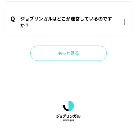
A
企業側の条件と求職者側の条件等を基に算出しております。
計算式はシステム側に組み込んでいるために、意図的に数値
Q
を変えたりすることはありません。
ジョブリンガルはどこが運営しているのです
か？
A
ジョブリンガルはゴーフェア株式会社が運営しております。
もっと見る