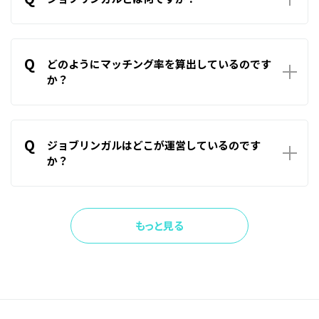
A
ジョブリンガルは企業と求職者を結ぶ新たなマッチングサー
ビスです。企業が求める求職者と、求職者が求める企業、双方
Q
の希望条件を基にマッチング率を算出することでご自身に合
どのようにマッチング率を算出しているのです
った相手を見つけることをサポートします。
か？
A
企業側の条件と求職者側の条件等を基に算出しております。
計算式はシステム側に組み込んでいるために、意図的に数値
Q
を変えたりすることはありません。
ジョブリンガルはどこが運営しているのです
か？
A
ジョブリンガルはゴーフェア株式会社が運営しております。
もっと見る