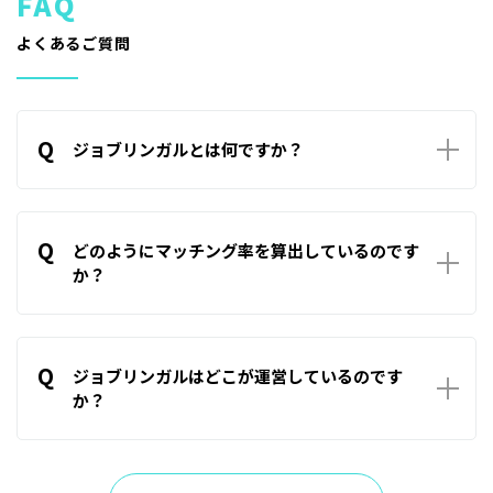
よくあるご質問
Q
ジョブリンガルとは何ですか？
A
ジョブリンガルは企業と求職者を結ぶ新たなマッチングサー
ビスです。企業が求める求職者と、求職者が求める企業、双方
Q
の希望条件を基にマッチング率を算出することでご自身に合
どのようにマッチング率を算出しているのです
った相手を見つけることをサポートします。
か？
A
企業側の条件と求職者側の条件等を基に算出しております。
計算式はシステム側に組み込んでいるために、意図的に数値
Q
を変えたりすることはありません。
ジョブリンガルはどこが運営しているのです
か？
A
ジョブリンガルはゴーフェア株式会社が運営しております。