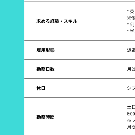
* 
※
求める経験・スキル
* 
*
雇用形態
派
勤務日数
月
休日
シ
土日
6:
勤務時間
※
月間