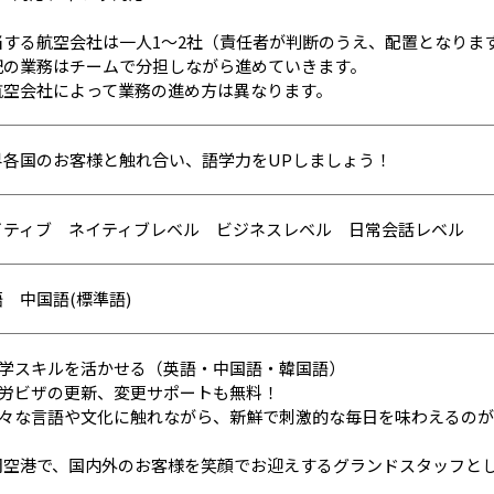
当する航空会社は一人1～2社（責任者が判断のうえ、配置となりま
記の業務はチームで分担しながら進めていきます。
航空会社によって業務の進め方は異なります。
界各国のお客様と触れ合い、語学力をUPしましょう！
イティブ ネイティブレベル ビジネスレベル 日常会話レベル
語 中国語(標準語)
 語学スキルを活かせる（英語・中国語・韓国語）
 就労ビザの更新、変更サポートも無料！
 様々な言語や文化に触れながら、新鮮で刺激的な毎日を味わえるの
岡空港で、国内外のお客様を笑顔でお迎えするグランドスタッフと