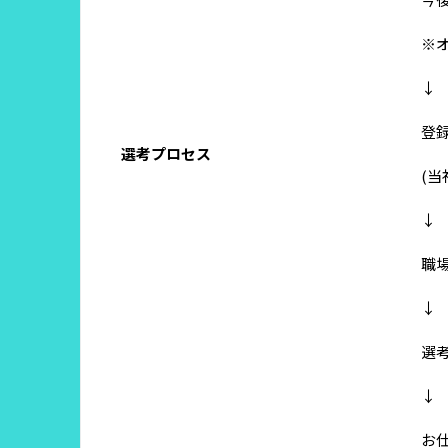
※
↓
登
選考プロセス
(
↓
職
↓
選
↓
お仕