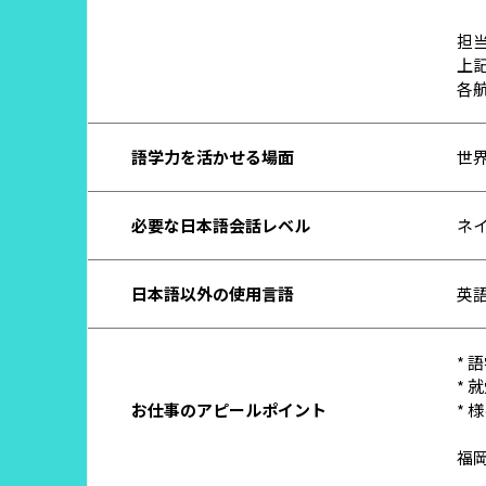
担
上
各
語学力を活かせる場面
世
必要な日本語会話レベル
ネ
日本語以外の使用言語
英
*
*
お仕事のアピールポイント
*
福