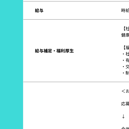
給与
時給
【
健
【
給与補足・福利厚生
・
・
・
・
＜
応
↓
今