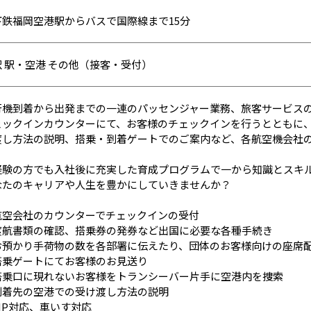
下鉄福岡空港駅からバスで国際線まで15分
訳 駅・空港 その他（接客・受付）
行機到着から出発までの一連のパッセンジャー業務、旅客サービス
ェックインカウンターにて、お客様のチェックインを行うとともに
渡し方法の説明、搭乗・到着ゲートでのご案内など、各航空機会社
。
経験の方でも入社後に充実した育成プログラムで一から知識とスキ
なたのキャリアや人生を豊かにしていきませんか？
航空会社のカウンターでチェックインの受付
渡航書類の確認、搭乗券の発券など出国に必要な各種手続き
お預かり手荷物の数を各部署に伝えたり、団体のお客様向けの座席
搭乗ゲートにてお客様のお見送り
搭乗口に現れないお客様をトランシーバー片手に空港内を捜索
到着先の空港での受け渡し方法の説明
IP対応、車いす対応