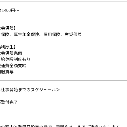
 1400円～
社会保険】
康保険、厚生年金保険、雇用保険、労災保険
福利厚生】
社会保険完備
有給休暇制度有り
交通費全額支給
制服貸与
お仕事開始までのスケジュール＞
募受付完了
後の案内と登録日設定の件で、電話やメールでご連絡いたします