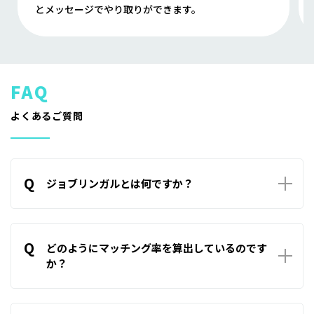
とメッセージでやり取りができます。
よくあるご質問
Q
ジョブリンガルとは何ですか？
A
ジョブリンガルは企業と求職者を結ぶ新たなマッチングサー
ビスです。企業が求める求職者と、求職者が求める企業、双方
Q
の希望条件を基にマッチング率を算出することでご自身に合
どのようにマッチング率を算出しているのです
った相手を見つけることをサポートします。
か？
A
企業側の条件と求職者側の条件等を基に算出しております。
計算式はシステム側に組み込んでいるために、意図的に数値